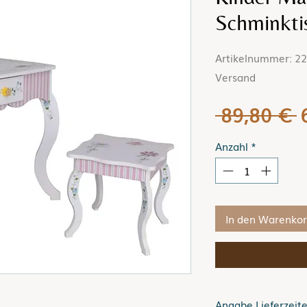
Schminkti
Artikelnummer: 225
Versand
S
 89,80 € 
Anzahl
*
In den Warenko
Angabe Lieferzeit