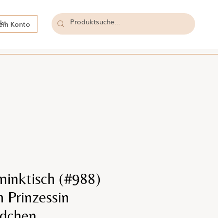
kt
in Konto
minktisch (#988)
h Prinzessin
ädchen