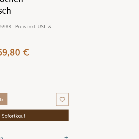
sch
988 - Preis inkl. USt. &
tandardpreis
Sale-
69,80 €
Preis
rb
Sofortkauf
en