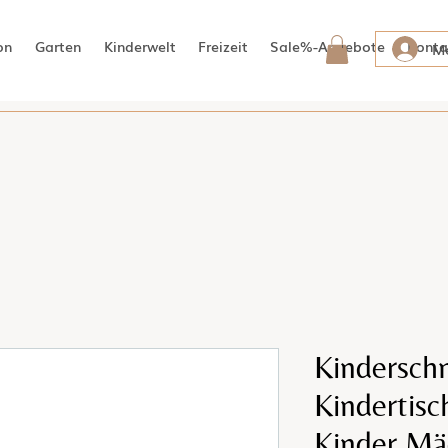
on
Garten
Kinderwelt
Freizeit
Sale%-Angebote
Konta
Me
Kindersch
Kindertisc
Kinder M