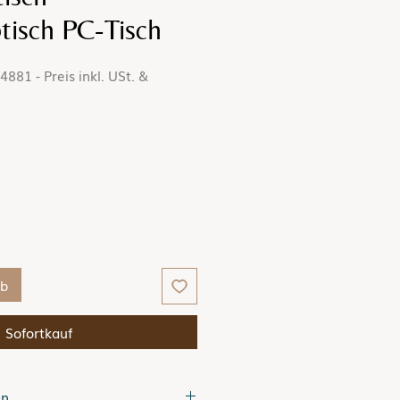
tisch PC-Tisch
881 - Preis inkl. USt. &
reis
rb
Sofortkauf
en