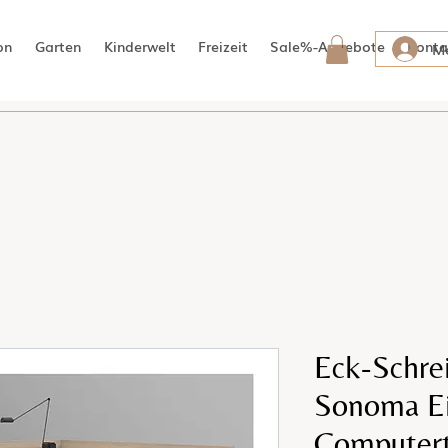
on
Garten
Kinderwelt
Freizeit
Sale%-Angebote
Konta
Me
Eck-Schre
Sonoma Ei
Computert