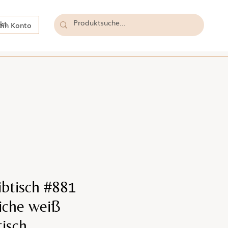
kt
in Konto
ibtisch #881
che weiß
isch