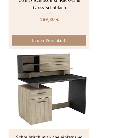
USB-Anschluss inkl. Rückwand
Gross Schubfach
Preis
169,80 €
In den Warenkorb
Schreibtisch mit Kabeleinlass und