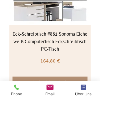
Eck-Schreibtisch #881 Sonoma Eiche
weiß Computertisch Eckschreibtisch
PC-Tisch
Preis
164,80 €
In den Warenkorb
Phone
Email
Über Uns