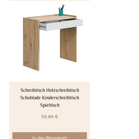
Schreibtisch Holzschreibtisch
Schublade Kinderschreibtisch
Spieltisch
Preis
59,80 €
In den Warenkorb