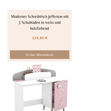
Moderner Schreibtisch Jefferson mit
3 Schubladen in weiss und
holzfarbend
Preis
129,80 €
In den Warenkorb