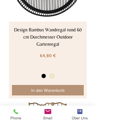
Design Bambus Wandregal rund 60
cm Durchmesser Outdoor
Gartenregal
Preis
64,80 €
In den Warenkorb
Phone
Email
Über Uns