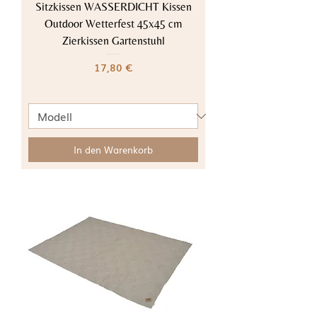
Sitzkissen WASSERDICHT Kissen
Outdoor Wetterfest 45x45 cm
Zierkissen Gartenstuhl
Preis
17,80 €
In den Warenkorb