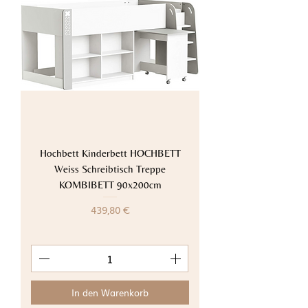
Hochbett Kinderbett HOCHBETT
Weiss Schreibtisch Treppe
KOMBIBETT 90x200cm
Preis
439,80 €
In den Warenkorb