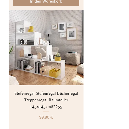
In den Warenkorb
Stufenregal Stufenregal Bücherregal
Treppenregal Raumteiler
145x145cm#2255
Preis
99,80 €