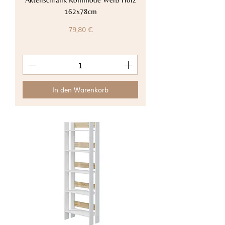
162x78cm
Preis
79,80 €
In den Warenkorb