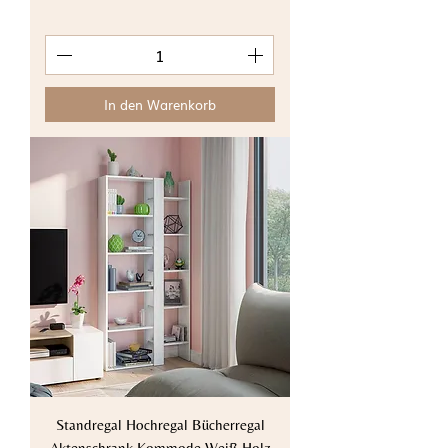
In den Warenkorb
Standregal Hochregal Bücherregal
Aktenschrank Kommode Weiß Holz