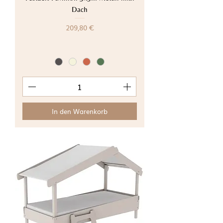
Dach
Preis
209,80 €
In den Warenkorb