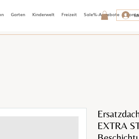
on
Garten
Kinderwelt
Freizeit
Sale%-Angebote
Konta
Me
Ersatzdac
EXTRA S
Beschichtu