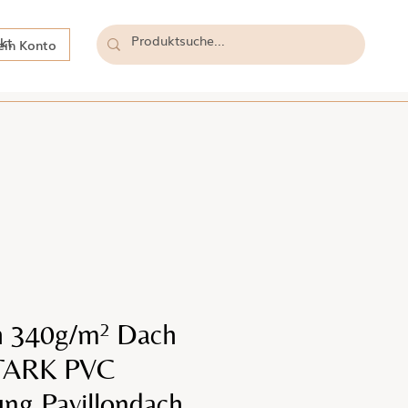
kt
in Konto
h 340g/m² Dach
TARK PVC
ng Pavillondach