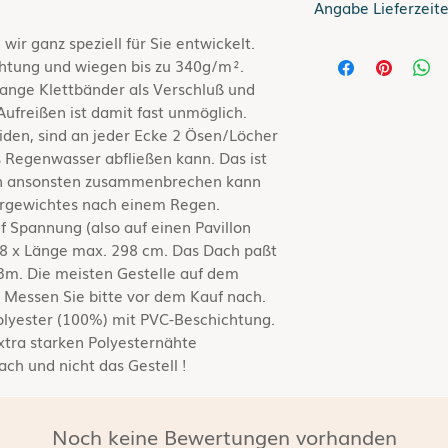
Angabe Lieferzeit
ir ganz speziell für Sie entwickelt.
Lieferzeit
bis zu 5 
htung und wiegen bis zu 340g/m².
ange Klettbänder als Verschluß und
Gilt für Lieferung
Aufreißen ist damit fast unmöglich.
Informationen zur
en, sind an jeder Ecke 2 Ösen/Löcher
siehe hier
Versand
s Regenwasser abfließen kann. Das ist
lon ansonsten zusammenbrechen kann
rgewichtes nach einem Regen.
Spannung (also auf einen Pavillon
98 x Länge max. 298 cm. Das Dach paßt
x3m. Die meisten Gestelle auf dem
. Messen Sie bitte vor dem Kauf nach.
olyester (100%) mit PVC-Beschichtung.
extra starken Polyesternähte
ch und nicht das Gestell !
Noch keine Bewertungen vorhanden