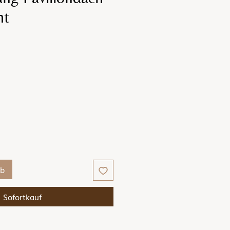
ht
eis
rb
Sofortkauf