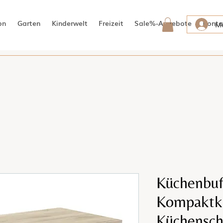
on
Garten
Kinderwelt
Freizeit
Sale%-Angebote
Konta
Me
Küchenbuf
Kompaktk
Küchensch