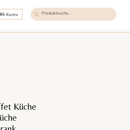
kt
in Konto
fet Küche
üche
rank