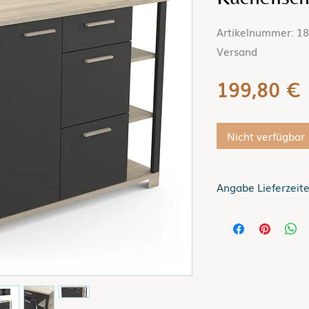
Artikelnummer: 182
Versand
P
199,80 €
Nicht verfügbar
Angabe Lieferzeit
Lieferzeit bis zu 5 
Gilt für Lieferung
Informationen zur
siehe hier
Versand