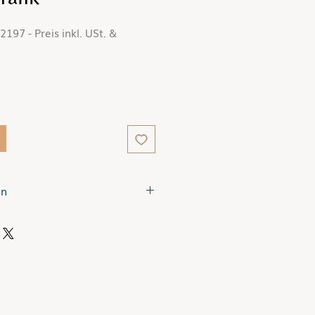
197 - Preis inkl. USt. &
reis
en
Tage.
en nach Deutschland.
 Berechnung des Liefertermins
optionen
.