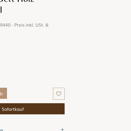
l
440 - Preis inkl. USt. &
reis
rb
Sofortkauf
en