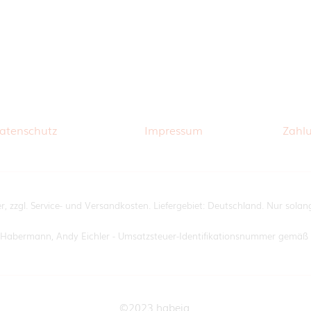
atenschutz
Impressum
Zahl
er, zzgl. Service- und Versandkosten. Liefergebiet: Deutschland. Nur sol
im Habermann, Andy Eichler - Umsatzsteuer-Identifikationsnummer gemä
©2023 habei
g.