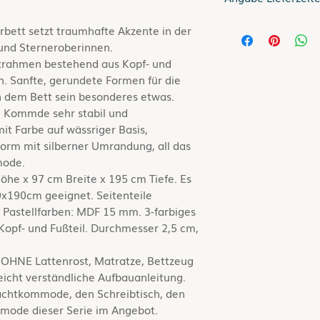
Lieferzeit bis zu 5 
bett setzt traumhafte Akzente in der
 und Sterneroberinnen.
Gilt für Lieferung
ttrahmen bestehend aus Kopf- und
Informationen zur
en. Sanfte, gerundete Formen für die
siehe hier
Versand
n dem Bett sein besonderes etwas.
e Kommde sehr stabil und
it Farbe auf wässriger Basis,
nform mit silberner Umrandung, all das
mode.
he x 97 cm Breite x 195 cm Tiefe. Es
0x190cm geeignet. Seitenteile
 Pastellfarben: MDF 15 mm. 3-farbiges
Kopf- und Fußteil. Durchmesser 2,5 cm,
 OHNE Lattenrost, Matratze, Bettzeug
eicht verständliche Aufbauanleitung.
achtkommode, den Schreibtisch, den
mode dieser Serie im Angebot.