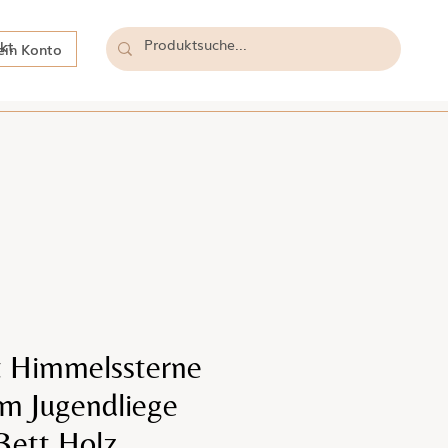
kt
in Konto
t Himmelssterne
cm Jugendliege
Bett Holz