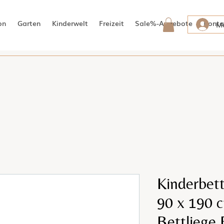
on
Garten
Kinderwelt
Freizeit
Sale%-Angebote
Konta
Me
Kinderbet
90 x 190 
Bettliege 