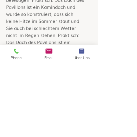
Pavillons ist ein Kamindach und
wurde so konstruiert, dass sich
keine Hitze im Sommer staut und
Sie auch bei schlechtem Wetter
nicht im Regen stehen. Praktisch:
Das Dach des Pavillons ist ein
Kamindach und wurde so
konstruiert, dass sich keine Hitze im
Phone
Email
Über Uns
Sommer staut und Sie auch bei
schlechtem Wetter nicht im Regen
stehen.
Angabe Lieferzeiten
Lieferzeit bis zu 5 Tage.
Gilt für Lieferungen nach
Deutschland. Informationen zur
Berechnung des Liefertermins siehe